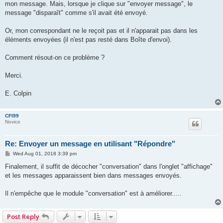
mon message. Mais, lorsque je clique sur "envoyer message", le
message "disparaît" comme s'il avait été envoyé.
Or, mon correspondant ne le reçoit pas et il n'apparait pas dans les
éléments envoyées (il n'est pas resté dans Boîte d'envoi).
Comment résout-on ce problème ?
Merci.
E. Colpin
CFI99
Novice
Re: Envoyer un message en utilisant "Répondre"
P
Wed Aug 01, 2018 3:39 pm
o
s
Finalement, il suffit de décocher "conversation" dans l'onglet "affichage"
t
et les messages apparaissent bien dans messages envoyés.
Il n'empêche que le module "conversation" est à améliorer.....
Post Reply