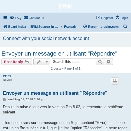
EPIM
FAQ
Contact us
Register
Login
S
Board index
EPIM Support in Different Languages
Français
Return to epim.com
e
Connect with your social network account
a
r
Envoyer un message en utilisant "Répondre"
c
Search
Advanced 
Post Reply
h
2 posts • Page
1
of
1
CFI99
Novice
Envoyer un message en utilisant "Répondre"
P
Wed Aug 01, 2018 3:20 pm
o
s
Depuis la mise à jour vers la version Pro 8.02, je rencontre le problème
t
suivant :
- lorsque je suis sur un message qui en Sujet contient "RE(x) ......." ou x
est un chiffre supérieur à 1, que j'utilise l'option "Répondre", je peux taper