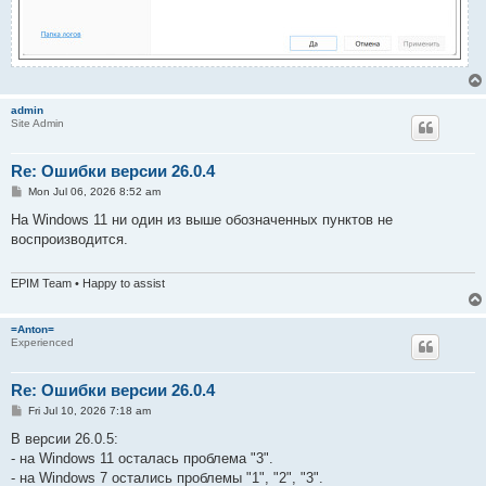
admin
Site Admin
Re: Ошибки версии 26.0.4
P
Mon Jul 06, 2026 8:52 am
o
s
На Windows 11 ни один из выше обозначенных пунктов не
t
воспроизводится.
EPIM Team • Happy to assist
=Anton=
Experienced
Re: Ошибки версии 26.0.4
P
Fri Jul 10, 2026 7:18 am
o
s
В версии 26.0.5:
t
- на Windows 11 осталась проблема "3".
- на Windows 7 остались проблемы "1", "2", "3".