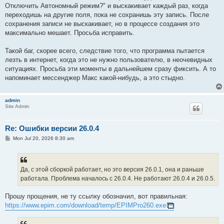
Отключить Автономный режим?" и выскакивает каждый раз, когда
переходишь на другие поля, пока не сохранишь эту запись. После
сохранения записи не выскакивает, но в процессе создания это
максимально мешает. Просьба исправить.
Такой баг, скорее всего, следствие того, что программа пытается
лезть в интернет, когда это не нужно пользователю, в неочевидных
ситуациях. Просьба эти моменты в дальнейшем сразу фиксить. А то
напоминает мессенджер Макс какой-нибудь, а это стыдно.
admin
Site Admin
Re: Ошибки версии 26.0.4
P
Mon Jul 20, 2026 8:30 am
o
s
t
Да, с этой сборкой работает, но это версия 26.0.1, она и раньше
работала. Проблема началось с 26.0.4. Не работают 26.0.4 и 26.0.5.
Прошу прощения, не ту ссылку обозначил, вот правильная:
https://www.epim.com/download/temp/EPIMPro260.exe