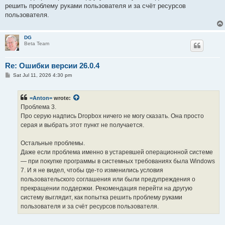
решить проблему руками пользователя и за счёт ресурсов
пользователя.
DG
Beta Team
Re: Ошибки версии 26.0.4
P
Sat Jul 11, 2026 4:30 pm
o
s
t
=Anton=
wrote:
Проблема 3.
Про серую надпись Dropbox ничего не могу сказать. Она просто
серая и выбрать этот пункт не получается.
Остальные проблемы.
Даже если проблема именно в устаревшей операционной системе
— при покупке программы в системных требованиях была Windows
7. И я не видел, чтобы где-то изменились условия
пользовательского соглашения или были предупреждения о
прекращении поддержки. Рекомендация перейти на другую
систему выглядит, как попытка решить проблему руками
пользователя и за счёт ресурсов пользователя.