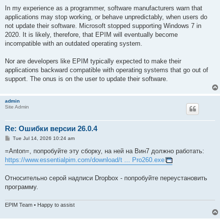
In my experience as a programmer, software manufacturers warn that
applications may stop working, or behave unpredictably, when users do
not update their software. Microsoft stopped supporting Windows 7 in
2020. It is likely, therefore, that EPIM will eventually become
incompatible with an outdated operating system.
Nor are developers like EPIM typically expected to make their
applications backward compatible with operating systems that go out of
support. The onus is on the user to update their software.
admin
Site Admin
Re: Ошибки версии 26.0.4
P
Tue Jul 14, 2026 10:24 am
o
s
=Anton=, попробуйте эту сборку, на ней на Вин7 должно работать:
t
https://www.essentialpim.com/download/t ... Pro260.exe
Относительно серой надписи Dropbox - попробуйте переустановить
программу.
EPIM Team • Happy to assist