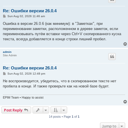
Re: Ошибки версии 26.0.4
P
Sun Aug 02, 2026 11:46 am
o
s
Ошибка в версии 26.0.6 (как минимум): в "Заметках", при
t
переименовании заметки, расположенном в дереве заметок, если
переименовывать путём вставки через Ctrl+V скопированного куска
текста, всегда добавляется в конце строки лишний пробел.
admin
Site Admin
Re: Ошибки версии 26.0.4
P
Sun Aug 02, 2026 12:48 pm
o
s
Не воспроизводится, убедитесь, что в скопированном тексте нет
t
пробела в конце. И также проверьте как на новой базе будет.
EPIM Team • Happy to assist
Post Reply
14 posts • Page
1
of
1
Jump to