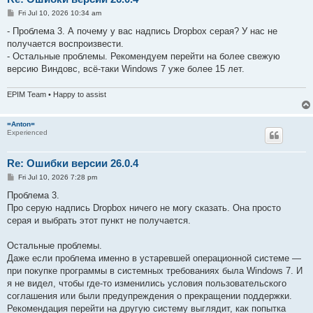
P
Fri Jul 10, 2026 10:34 am
o
s
- Проблема 3. А почему у вас надпись Dropbox серая? У нас не
t
получается воспроизвести.
- Остальные проблемы. Рекомендуем перейти на более свежую
версию Виндовс, всё-таки Windows 7 уже более 15 лет.
EPIM Team • Happy to assist
=Anton=
Experienced
Re: Ошибки версии 26.0.4
P
Fri Jul 10, 2026 7:28 pm
o
s
Проблема 3.
t
Про серую надпись Dropbox ничего не могу сказать. Она просто
серая и выбрать этот пункт не получается.
Остальные проблемы.
Даже если проблема именно в устаревшей операционной системе —
при покупке программы в системных требованиях была Windows 7. И
я не видел, чтобы где-то изменились условия пользовательского
соглашения или были предупреждения о прекращении поддержки.
Рекомендация перейти на другую систему выглядит, как попытка