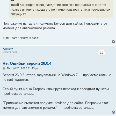
Такой баг, скорее всего, следствие того, что программа пытается
лезть в интернет, когда это не нужно пользователю, в неочевидных
ситуациях.
Приложение пытается получить favicon для сайта. Поправим этот
момент для автономного режима.
EPIM Team • Happy to assist
=Anton=
Experienced
Re: Ошибки версии 26.0.4
P
Thu Jul 23, 2026 11:43 pm
o
s
Версия 26.0.6. стала запускаться на Windows 7 — проблема больше
t
не наблюдается.
Серый пункт меню Dropbox блокирует переход к соседним пунктам —
проблема осталась.
"Приложение пытается получить favicon для сайта. Поправим этот
момент для автономного режима." — проблема осталась.