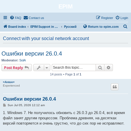
EPIM
FAQ
Contact us
Register
Login
S
Board index
EPIM Support in Different Languages
Русский
Return to epim.com
e
Connect with your social network account
a
r
Ошибки версии 26.0.4
c
Moderator:
SolA
h
Search
Advanced 
Post Reply
14 posts • Page
1
of
1
=Anton=
Experienced
Ошибки версии 26.0.4
P
Sun Jul 05, 2026 12:12 am
o
s
1. Windows 7. Не получилось обновить с 26.0.3 до 26.0.4, всё время
t
файл занят другим процессом. Проблема древняя, на десятках
версий повторяется и очень грустно, что до сих пор не исправляют.