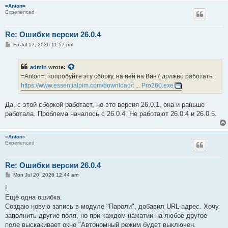
=Anton=
Experienced
Re: Ошибки версии 26.0.4
P
Fri Jul 17, 2026 11:57 pm
o
s
t
admin
wrote:
=Anton=, попробуйте эту сборку, на ней на Вин7 должно работать:
https://www.essentialpim.com/download/t ... Pro260.exe
Да, с этой сборкой работает, но это версия 26.0.1, она и раньше
работала. Проблема началось с 26.0.4. Не работают 26.0.4 и 26.0.5.
=Anton=
Experienced
Re: Ошибки версии 26.0.4
P
Mon Jul 20, 2026 12:44 am
o
s
!
t
Ещё одна ошибка.
Создаю новую запись в модуле "Пароли", добавил URL-адрес. Хочу
заполнить другие поля, но при каждом нажатии на любое другое
поле выскакивает окно "Автономный режим будет выключен.