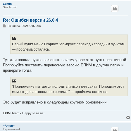
admin
Site Admin
Re: Ошибки версии 26.0.4
P
Fri Jul 24, 2026 9:07 am
o
s
t
Серый пункт меню Dropbox блокирует переход к соседним пунктам
— проблема осталась.
Тут для начала нужно выяснить почему у вас этот пункт неактивный.
Попробуйте поставить переносную версию ЕПИМ в другую папку и
проверьте тогда.
"Приложение пытается получить favicon для сайта. Поправим этот
момент для автономного режима." — проблема осталась.
Это будет исправлено в следующем крупном обновлении.
EPIM Team • Happy to assist
=Anton=
Experienced