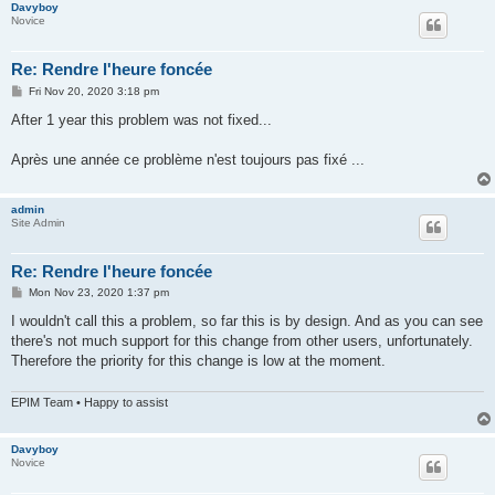
Davyboy
Novice
Re: Rendre l'heure foncée
P
Fri Nov 20, 2020 3:18 pm
o
s
After 1 year this problem was not fixed...
t
Après une année ce problème n'est toujours pas fixé ...
admin
Site Admin
Re: Rendre l'heure foncée
P
Mon Nov 23, 2020 1:37 pm
o
s
I wouldn't call this a problem, so far this is by design. And as you can see
t
there's not much support for this change from other users, unfortunately.
Therefore the priority for this change is low at the moment.
EPIM Team • Happy to assist
Davyboy
Novice