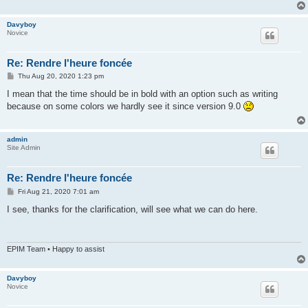
Davyboy
Novice
Re: Rendre l'heure foncée
P
Thu Aug 20, 2020 1:23 pm
o
s
I mean that the time should be in bold with an option such as writing
t
because on some colors we hardly see it since version 9.0
admin
Site Admin
Re: Rendre l'heure foncée
P
Fri Aug 21, 2020 7:01 am
o
s
I see, thanks for the clarification, will see what we can do here.
t
EPIM Team • Happy to assist
Davyboy
Novice