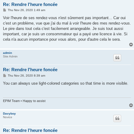
Re: Rendre l'heure foncée
P
Thu Nov 26, 2020 1:49 am
o
s
Voir l'heure de ses rendez-vous n'est sûrement pas important... Car oui
t
c'est un problème, vue que j'ai du mal à voir l'heure des mes rendez-vous.
Le pire dans tout cela c'est facilement arrangeable. Je suis tout aussi
important, car je suis un consommateur qui a payé une licence à vie. Si
cela n'a aucun importance pour vous alors, pour d'autre cela le sera.
admin
Site Admin
Re: Rendre l'heure foncée
P
Thu Nov 26, 2020 8:39 am
o
s
You can always use light-colored categories so that time is more visible.
t
EPIM Team • Happy to assist
Davyboy
Novice
Re: Rendre l'heure foncée