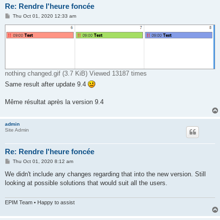
Re: Rendre l'heure foncée
P
Thu Oct 01, 2020 12:33 am
o
s
t
nothing changed.gif (3.7 KiB) Viewed 13187 times
Same result after update 9.4
Même résultat après la version 9.4
admin
Site Admin
Re: Rendre l'heure foncée
P
Thu Oct 01, 2020 8:12 am
o
s
We didn't include any changes regarding that into the new version. Still
t
looking at possible solutions that would suit all the users.
EPIM Team • Happy to assist