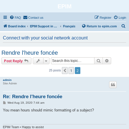
EPIM
FAQ
Contact us
Register
Login
S
Board index
EPIM Support in Different Languages
Français
Return to epim.com
e
Connect with your social network account
a
r
Rendre l'heure foncée
c
Search
Advanced 
Post Reply
h
1
2
Previous
25 posts
admin
Site Admin
Re: Rendre l'heure foncée
P
Wed Aug 19, 2020 7:44 am
o
s
You mean hours should mimic formatting of a subject?
t
EPIM Team • Happy to assist