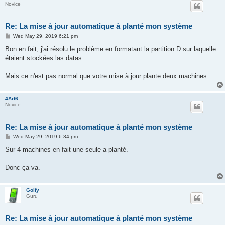
Novice
Re: La mise à jour automatique à planté mon système
P
Wed May 29, 2019 6:21 pm
o
s
Bon en fait, j'ai résolu le problème en formatant la partition D sur laquelle
t
étaient stockées las datas.
Mais ce n'est pas normal que votre mise à jour plante deux machines.
4Art6
Novice
Re: La mise à jour automatique à planté mon système
P
Wed May 29, 2019 6:34 pm
o
s
Sur 4 machines en fait une seule a planté.
t
Donc ça va.
Golfy
Guru
Re: La mise à jour automatique à planté mon système