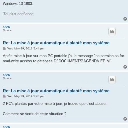
Windows 10 1903.
J'ai plus confiance.
4Art6
Novice
Re: La mise à jour automatique à planté mon système
P
Wed May 29, 2019 5:44 pm
o
s
Après mise à jour sur mon PC portable j'ai le message "no permission for
t
read-write access to database D:\DOCUMENTS\AGENDA.EPIM"
4Art6
Novice
Re: La mise à jour automatique à planté mon système
P
Wed May 29, 2019 5:48 pm
o
s
2 PC's plantés par votre mise à jour, je trouve que c'est abuser.
t
Comment se sortir de cette situation ?
4Art6