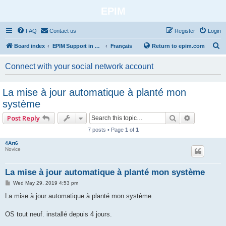
EPIM
FAQ
Contact us
Register
Login
S
Board index
EPIM Support in Different Languages
Français
Return to epim.com
e
Connect with your social network account
a
r
La mise à jour automatique à planté mon
c
système
h
Search
Advanced 
Post Reply
7 posts • Page
1
of
1
4Art6
Novice
La mise à jour automatique à planté mon système
P
Wed May 29, 2019 4:53 pm
o
s
La mise à jour automatique à planté mon système.
t
OS tout neuf. installé depuis 4 jours.