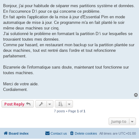
o
s
Bonjour, j'ai pour habitude de séparer mes partitions système et données.
t
En l'occurrence D:\ pour ce qui concerne ce problème.
En fait après l'application de la mise à jour d'Essential Pim en mode
automatique de mise à jour. Ce programme m'a en fait planté le soir
même deux machines sur cinq.
J'ai solutionné le problème en formatant la partition D:\ sur lesquelles se
trouvaient toutes mes données.
Comme par hasard, en restaurant mon backup sur la partition plantée sur
deux machines, tout est rentré dans l'ordre et tout refonctionne
parfaitement.
Bizarrerie de l'informatique sans doute, maintenant tout fonctionne sur
toutes machines.
Merci de votre aide.
Cordialement.
Post Reply
7 posts • Page
1
of
1
Jump to
Board index
Contact us
Delete cookies
All times are
UTC+01:00