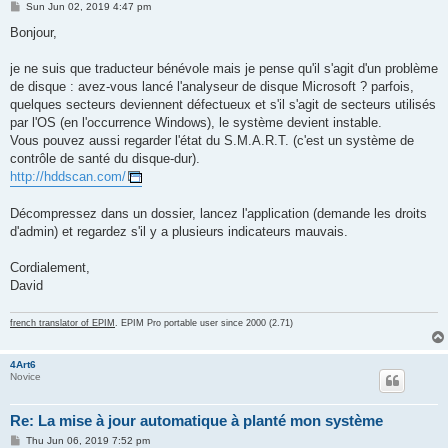
P
Sun Jun 02, 2019 4:47 pm
o
s
Bonjour,
t
je ne suis que traducteur bénévole mais je pense qu'il s'agit d'un problème
de disque : avez-vous lancé l'analyseur de disque Microsoft ? parfois,
quelques secteurs deviennent défectueux et s'il s'agit de secteurs utilisés
par l'OS (en l'occurrence Windows), le système devient instable.
Vous pouvez aussi regarder l'état du S.M.A.R.T. (c'est un système de
contrôle de santé du disque-dur).
http://hddscan.com/
Décompressez dans un dossier, lancez l'application (demande les droits
d'admin) et regardez s'il y a plusieurs indicateurs mauvais.
Cordialement,
David
french translator of EPIM
. EPIM Pro portable user since 2000 (2.71)
4Art6
Novice
Re: La mise à jour automatique à planté mon système
P
Thu Jun 06, 2019 7:52 pm