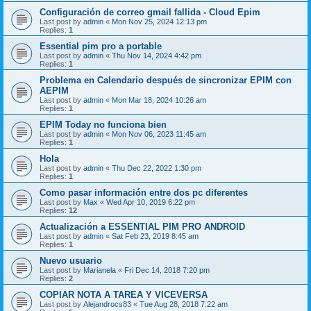
Configuración de correo gmail fallida - Cloud Epim
Last post by
admin
«
Mon Nov 25, 2024 12:13 pm
Replies:
1
Essential pim pro a portable
Last post by
admin
«
Thu Nov 14, 2024 4:42 pm
Replies:
1
Problema en Calendario después de sincronizar EPIM con
AEPIM
Last post by
admin
«
Mon Mar 18, 2024 10:26 am
Replies:
1
EPIM Today no funciona bien
Last post by
admin
«
Mon Nov 06, 2023 11:45 am
Replies:
1
Hola
Last post by
admin
«
Thu Dec 22, 2022 1:30 pm
Replies:
1
Como pasar información entre dos pc diferentes
Last post by
Max
«
Wed Apr 10, 2019 6:22 pm
Replies:
12
Actualización a ESSENTIAL PIM PRO ANDROID
Last post by
admin
«
Sat Feb 23, 2019 8:45 am
Replies:
1
Nuevo usuario
Last post by
Marianela
«
Fri Dec 14, 2018 7:20 pm
Replies:
2
COPIAR NOTA A TAREA Y VICEVERSA
Last post by
Alejandrocs83
«
Tue Aug 28, 2018 7:22 am