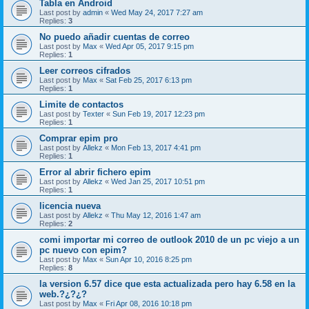
Tabla en Android
Last post by
admin
«
Wed May 24, 2017 7:27 am
Replies:
3
No puedo añadir cuentas de correo
Last post by
Max
«
Wed Apr 05, 2017 9:15 pm
Replies:
1
Leer correos cifrados
Last post by
Max
«
Sat Feb 25, 2017 6:13 pm
Replies:
1
Limite de contactos
Last post by
Texter
«
Sun Feb 19, 2017 12:23 pm
Replies:
1
Comprar epim pro
Last post by
Allekz
«
Mon Feb 13, 2017 4:41 pm
Replies:
1
Error al abrir fichero epim
Last post by
Allekz
«
Wed Jan 25, 2017 10:51 pm
Replies:
1
licencia nueva
Last post by
Allekz
«
Thu May 12, 2016 1:47 am
Replies:
2
comi importar mi correo de outlook 2010 de un pc viejo a un
pc nuevo con epim?
Last post by
Max
«
Sun Apr 10, 2016 8:25 pm
Replies:
8
la version 6.57 dice que esta actualizada pero hay 6.58 en la
web.?¿?¿?
Last post by
Max
«
Fri Apr 08, 2016 10:18 pm