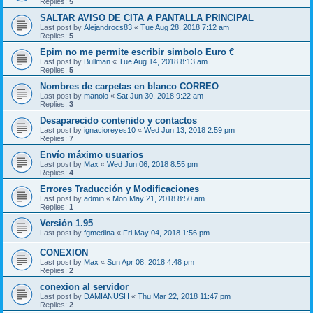
Replies:
5
SALTAR AVISO DE CITA A PANTALLA PRINCIPAL
Last post by
Alejandrocs83
«
Tue Aug 28, 2018 7:12 am
Replies:
5
Epim no me permite escribir simbolo Euro €
Last post by
Bullman
«
Tue Aug 14, 2018 8:13 am
Replies:
5
Nombres de carpetas en blanco CORREO
Last post by
manolo
«
Sat Jun 30, 2018 9:22 am
Replies:
3
Desaparecido contenido y contactos
Last post by
ignacioreyes10
«
Wed Jun 13, 2018 2:59 pm
Replies:
7
Envío máximo usuarios
Last post by
Max
«
Wed Jun 06, 2018 8:55 pm
Replies:
4
Errores Traducción y Modificaciones
Last post by
admin
«
Mon May 21, 2018 8:50 am
Replies:
1
Versión 1.95
Last post by
fgmedina
«
Fri May 04, 2018 1:56 pm
CONEXION
Last post by
Max
«
Sun Apr 08, 2018 4:48 pm
Replies:
2
conexion al servidor
Last post by
DAMIANUSH
«
Thu Mar 22, 2018 11:47 pm
Replies:
2