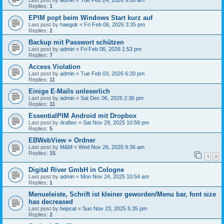
Last post by
admin
«
Tue Feb 24, 2026 9:06 am
Replies:
1
EPIM popt beim Windows Start kurz auf
Last post by
haegok
«
Fri Feb 06, 2026 3:35 pm
Replies:
2
Backup mit Passwort schützen
Last post by
admin
«
Fri Feb 06, 2026 1:53 pm
Replies:
7
Access Violation
Last post by
admin
«
Tue Feb 03, 2026 6:20 pm
Replies:
11
Einige E-Mails unleserlich
Last post by
admin
«
Sat Dec 06, 2025 2:36 pm
Replies:
11
EssentialPIM Android mit Dropbox
Last post by
draftec
«
Sat Nov 29, 2025 10:58 pm
Replies:
5
EBWebView = Ordner
Last post by
M&M
«
Wed Nov 26, 2025 9:36 am
Replies:
15
1
2
Digital River GmbH in Cologne
Last post by
admin
«
Mon Nov 24, 2025 10:54 am
Replies:
1
Menueleiste, Schrift ist kleiner geworden/Menu bar, font size
has decreased
Last post by
hepcat
«
Sun Nov 23, 2025 5:35 pm
Replies:
2