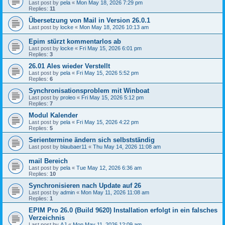
Last post by
pela
«
Mon May 18, 2026 7:29 pm
Replies:
11
Übersetzung von Mail in Version 26.0.1
Last post by
locke
«
Mon May 18, 2026 10:13 am
Epim stürzt kommentarlos ab
Last post by
locke
«
Fri May 15, 2026 6:01 pm
Replies:
3
26.01 Ales wieder Verstellt
Last post by
pela
«
Fri May 15, 2026 5:52 pm
Replies:
6
Synchronisationsproblem mit Winboat
Last post by
proleo
«
Fri May 15, 2026 5:12 pm
Replies:
7
Modul Kalender
Last post by
pela
«
Fri May 15, 2026 4:22 pm
Replies:
5
Serientermine ändern sich selbstständig
Last post by
blaubaer11
«
Thu May 14, 2026 11:08 am
mail Bereich
Last post by
pela
«
Tue May 12, 2026 6:36 am
Replies:
10
Synchronisieren nach Update auf 26
Last post by
admin
«
Mon May 11, 2026 11:08 am
Replies:
1
EPIM Pro 26.0 (Build 9620) Installation erfolgt in ein falsches
Verzeichnis
Last post by
AJ
«
Mon May 11, 2026 12:09 am