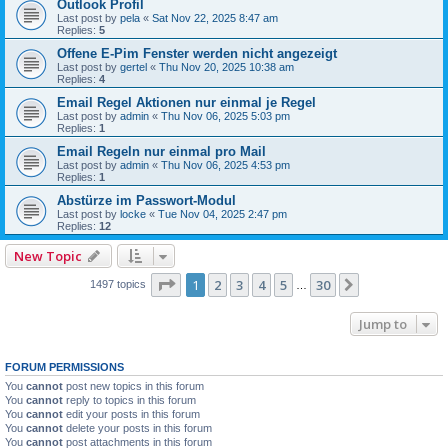
Outlook Profil
Last post by
pela
«
Sat Nov 22, 2025 8:47 am
Replies:
5
Offene E-Pim Fenster werden nicht angezeigt
Last post by
gertel
«
Thu Nov 20, 2025 10:38 am
Replies:
4
Email Regel Aktionen nur einmal je Regel
Last post by
admin
«
Thu Nov 06, 2025 5:03 pm
Replies:
1
Email Regeln nur einmal pro Mail
Last post by
admin
«
Thu Nov 06, 2025 4:53 pm
Replies:
1
Abstürze im Passwort-Modul
Last post by
locke
«
Tue Nov 04, 2025 2:47 pm
Replies:
12
New Topic
Page
1
of
30
1
2
3
4
5
30
Next
1497 topics
…
Jump to
FORUM PERMISSIONS
You
cannot
post new topics in this forum
You
cannot
reply to topics in this forum
You
cannot
edit your posts in this forum
You
cannot
delete your posts in this forum
You
cannot
post attachments in this forum