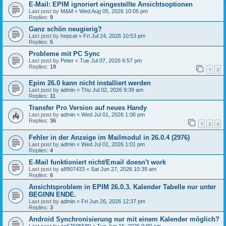
E-Mail: EPIM ignoriert eingestellte Ansichtsoptionen
Last post by
M&M
«
Wed Aug 05, 2026 10:06 pm
Replies:
9
Ganz schön neugierig?
Last post by
hepcat
«
Fri Jul 24, 2026 10:53 pm
Replies:
5
Probleme mit PC Sync
Last post by
Peter
«
Tue Jul 07, 2026 6:57 pm
Replies:
19
1
2
Epim 26.0 kann nicht installiert werden
Last post by
admin
«
Thu Jul 02, 2026 9:39 am
Replies:
11
Transfer Pro Version auf neues Handy
Last post by
admin
«
Wed Jul 01, 2026 1:06 pm
Replies:
36
1
2
3
Fehler in der Anzeige im Mailmodul in 26.0.4 (2976)
Last post by
admin
«
Wed Jul 01, 2026 1:01 pm
Replies:
4
E-Mail funktioniert nicht/Email doesn't work
Last post by
a8907433
«
Sat Jun 27, 2026 10:39 am
Replies:
6
Ansichtsproblem in EPIM 26.0.3. Kalender Tabelle nur unter
BEGINN ENDE.
Last post by
admin
«
Fri Jun 26, 2026 12:37 pm
Replies:
3
Android Synchronisierung nur mit einem Kalender möglich?
Last post by
ce67695580
«
Tue Jun 16, 2026 9:00 am