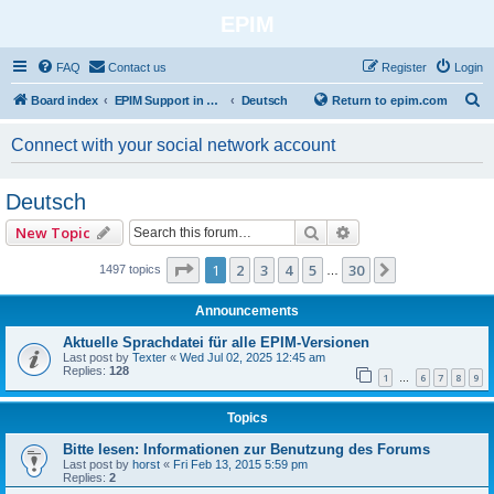
EPIM
FAQ
Contact us
Register
Login
S
Board index
EPIM Support in Different Languages
Deutsch
Return to epim.com
e
Connect with your social network account
a
r
Deutsch
c
Search
Advanced search
New Topic
h
Page
1
of
30
1
2
3
4
5
30
Next
1497 topics
…
Announcements
Aktuelle Sprachdatei für alle EPIM-Versionen
Last post by
Texter
«
Wed Jul 02, 2025 12:45 am
Replies:
128
1
6
7
8
9
…
Topics
Bitte lesen: Informationen zur Benutzung des Forums
Last post by
horst
«
Fri Feb 13, 2015 5:59 pm
Replies:
2